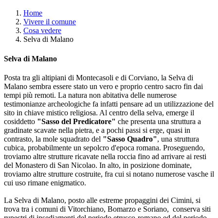
Home
Vivere il comune
Cosa vedere
Selva di Malano
Selva di Malano
Posta tra gli altipiani di Montecasoli e di Corviano, la Selva di
Malano sembra essere stato un vero e proprio centro sacro fin dai
tempi più remoti. La natura non abitativa delle numerose
testimonianze archeologiche fa infatti pensare ad un utilizzazione del
sito in chiave mistico religiosa. Al centro della selva, emerge il
cosiddetto
"Sasso del Predicatore"
che presenta una struttura a
gradinate scavate nella pietra, e a pochi passi si erge, quasi in
contrasto, la mole squadrato del
"Sasso Quadro"
, una struttura
cubica, probabilmente un sepolcro d'epoca romana. Proseguendo,
troviamo altre strutture ricavate nella roccia fino ad arrivare ai resti
del Monastero di San Nicolao. In alto, in posizione dominate,
troviamo altre strutture costruite, fra cui si notano numerose vasche il
cui uso rimane enigmatico.
La Selva di Malano, posto alle estreme propaggini dei Cimini, si
trova tra i comuni di Vitorchiano, Bomarzo e Soriano, conserva siti
rupestri di insediamenti del periodo etrusco-romano ed del periodo