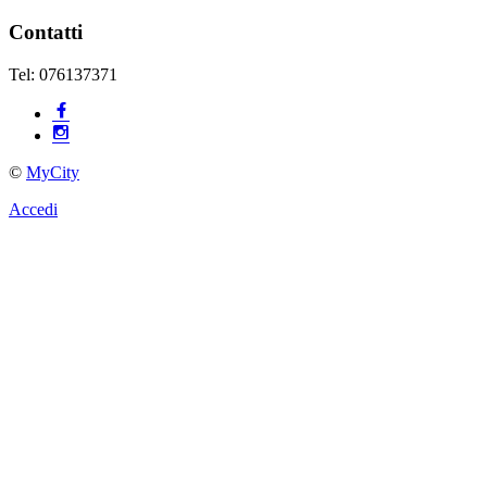
Contatti
Tel: 076137371
©
MyCity
Accedi