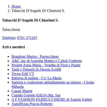
Home
Tabacchi D'Angolo Di Chiarioni S.
Tabacchi D'Angolo Di Chiarioni S.
Tabaccheria
Telefono
:
0761 371247
Arti e mestieri
Brandoni Marisa - Parrucchiere
A&C snc di Anselmi Matteo e Calisti Umberto
Proietti Anna Maria - Vendita di Fiori e Piante
Tagli e Dettagli di Alessia Achilli
Tecno Edil VT
Impresa di pulizie - Co' La Maria
Sartoria e confezione abbigliamento su misura - Ciontu
Mihaela
Capati Marmi
Cupido Giorgio Edil.Fe.Ma. Sas
A F FASHION PARRUCCHIERE di Angelo Fabbri
Autofficina Poscia Roberto