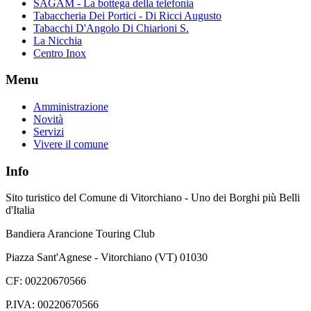
SAGAM - La bottega della telefonia
Tabaccheria Dei Portici - Di Ricci Augusto
Tabacchi D'Angolo Di Chiarioni S.
La Nicchia
Centro Inox
Menu
Amministrazione
Novità
Servizi
Vivere il comune
Info
Sito turistico del Comune di Vitorchiano - Uno dei Borghi più Belli
d'Italia
Bandiera Arancione Touring Club
Piazza Sant'Agnese - Vitorchiano (VT) 01030
CF: 00220670566
P.IVA: 00220670566