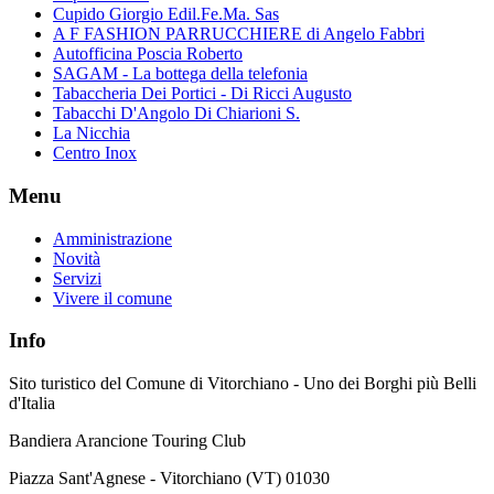
Cupido Giorgio Edil.Fe.Ma. Sas
A F FASHION PARRUCCHIERE di Angelo Fabbri
Autofficina Poscia Roberto
SAGAM - La bottega della telefonia
Tabaccheria Dei Portici - Di Ricci Augusto
Tabacchi D'Angolo Di Chiarioni S.
La Nicchia
Centro Inox
Menu
Amministrazione
Novità
Servizi
Vivere il comune
Info
Sito turistico del Comune di Vitorchiano - Uno dei Borghi più Belli
d'Italia
Bandiera Arancione Touring Club
Piazza Sant'Agnese - Vitorchiano (VT) 01030