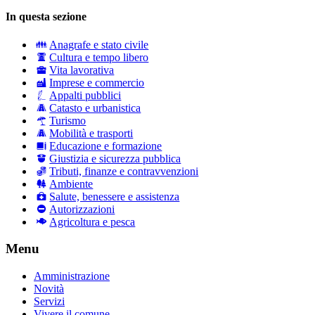
In questa sezione
Anagrafe e stato civile
Cultura e tempo libero
Vita lavorativa
Imprese e commercio
Appalti pubblici
Catasto e urbanistica
Turismo
Mobilità e trasporti
Educazione e formazione
Giustizia e sicurezza pubblica
Tributi, finanze e contravvenzioni
Ambiente
Salute, benessere e assistenza
Autorizzazioni
Agricoltura e pesca
Menu
Amministrazione
Novità
Servizi
Vivere il comune